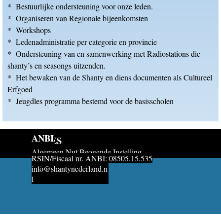
* Bestuurlijke ondersteuning voor onze leden.
* Organiseren van Regionale bijeenkomsten
* Workshops
* Ledenadministratie per categorie en provincie
* Ondersteuning van en samenwerking met Radiostations die
shanty’s en seasongs uitzenden.
* Het bewaken van de Shanty en diens documenten als Cultureel
Erfgoed
* Jeugdles programma bestemd voor de basisscholen
ANBI
INFO
ADRES
KvK  52597636
Algemeen Nut Beogende Instelling
Pr. Hendrikweg 14
Putten - 
NL48 RABO 012.32.10.240
RSIN/Fiscaal nr. ANBI: 08505.15.535
info@shantynederland.n
Terug naar de inhoud
l